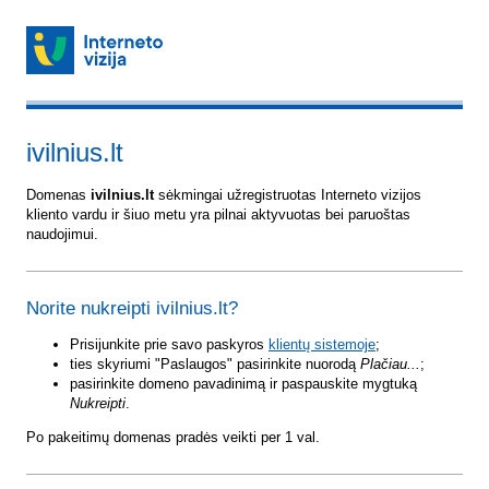
ivilnius.lt
Domenas
ivilnius.lt
sėkmingai užregistruotas Interneto vizijos
kliento vardu ir šiuo metu yra pilnai aktyvuotas bei paruoštas
naudojimui.
Norite nukreipti ivilnius.lt?
Prisijunkite prie savo paskyros
klientų sistemoje
;
ties skyriumi "Paslaugos" pasirinkite nuorodą
Plačiau...
;
pasirinkite domeno pavadinimą ir paspauskite mygtuką
Nukreipti
.
Po pakeitimų domenas pradės veikti per 1 val.