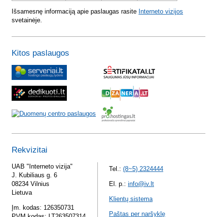
Išsamesnę informaciją apie paslaugas rasite
Interneto vizijos
svetainėje.
Kitos paslaugos
Rekvizitai
UAB "Interneto vizija"
Tel.:
(8~5) 2324444
J. Kubiliaus g. 6
08234 Vilnius
El. p.:
info@iv.lt
Lietuva
Klientų sistema
Įm. kodas: 126350731
Paštas per naršyklę
PVM kodas: LT263507314