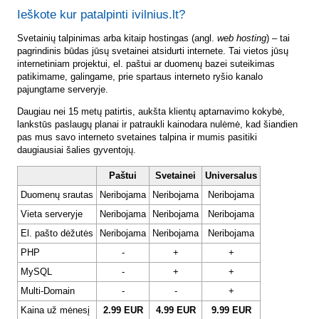
Ieškote kur patalpinti ivilnius.lt?
Svetainių talpinimas arba kitaip hostingas (angl.
web hosting
) – tai
pagrindinis būdas jūsų svetainei atsidurti internete. Tai vietos jūsų
internetiniam projektui, el. paštui ar duomenų bazei suteikimas
patikimame, galingame, prie spartaus interneto ryšio kanalo
pajungtame serveryje.
Daugiau nei 15 metų patirtis, aukšta klientų aptarnavimo kokybė,
lankstūs paslaugų planai ir patraukli kainodara nulėmė, kad šiandien
pas mus savo interneto svetaines talpina ir mumis pasitiki
daugiausiai šalies gyventojų.
Paštui
Svetainei
Universalus
Duomenų srautas
Neribojama
Neribojama
Neribojama
Vieta serveryje
Neribojama
Neribojama
Neribojama
El. pašto dėžutės
Neribojama
Neribojama
Neribojama
PHP
-
+
+
MySQL
-
+
+
Multi-Domain
-
-
+
Kaina už mėnesį
2.99 EUR
4.99 EUR
9.99 EUR